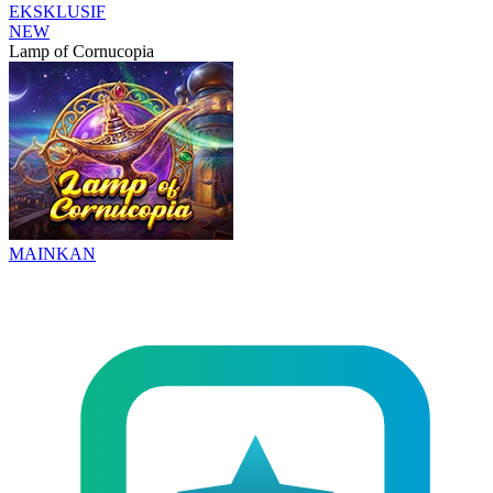
EKSKLUSIF
NEW
Lamp of Cornucopia
MAINKAN