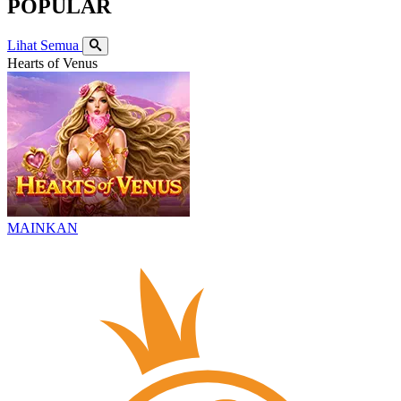
POPULAR
Lihat Semua
Hearts of Venus
MAINKAN