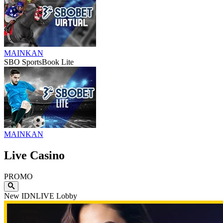
MAINKAN
SBO SportsBook Lite
MAINKAN
Live Casino
PROMO
New IDNLIVE Lobby