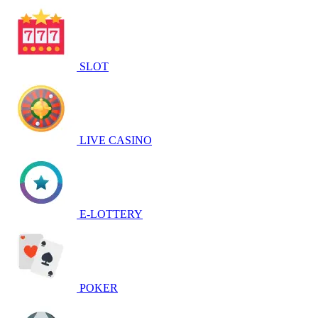
SLOT
LIVE CASINO
E-LOTTERY
POKER