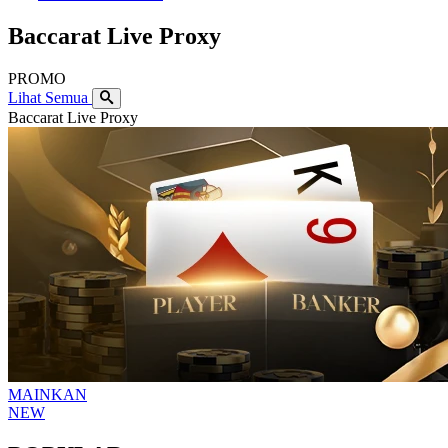
Baccarat Live Proxy
PROMO
Lihat Semua
Baccarat Live Proxy
MAINKAN
NEW