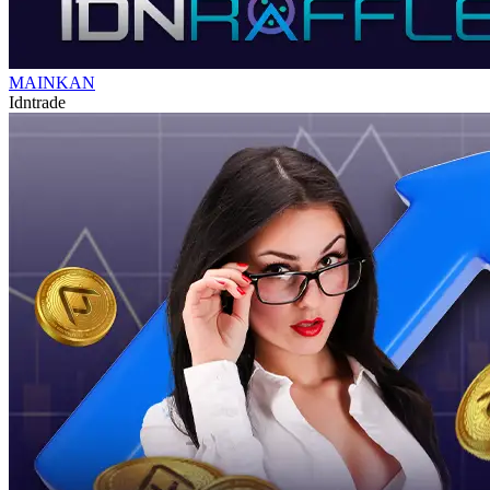
MAINKAN
Idntrade