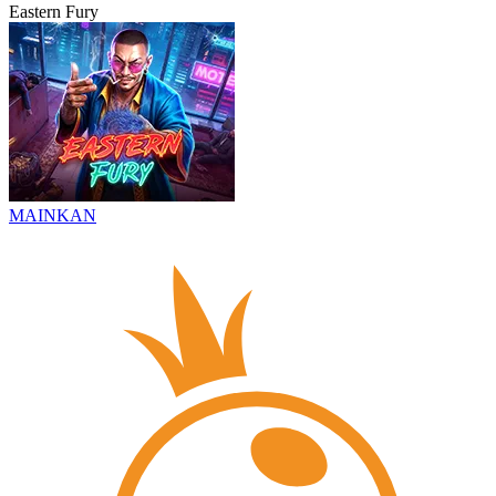
Eastern Fury
MAINKAN