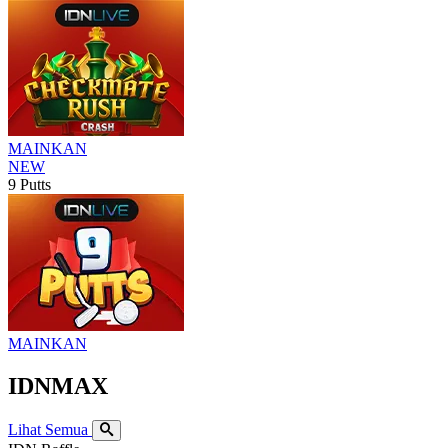
MAINKAN
NEW
9 Putts
MAINKAN
IDNMAX
Lihat Semua