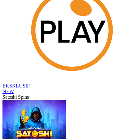
EKSKLUSIF
NEW
Satoshi Spins