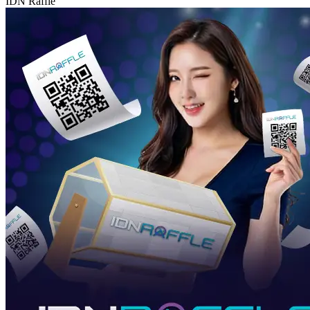
IDN Raffle