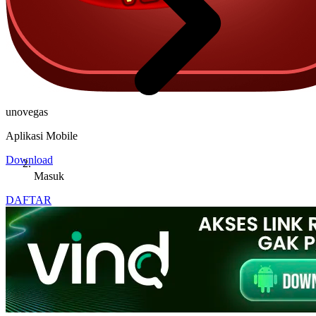
unovegas
Aplikasi Mobile
Download
Masuk
DAFTAR