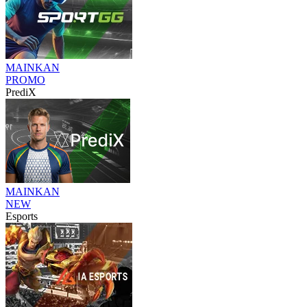
MAINKAN
PROMO
PrediX
MAINKAN
NEW
Esports