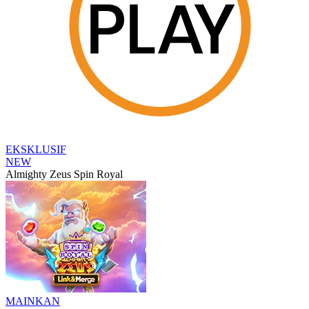
EKSKLUSIF
NEW
Almighty Zeus Spin Royal
MAINKAN