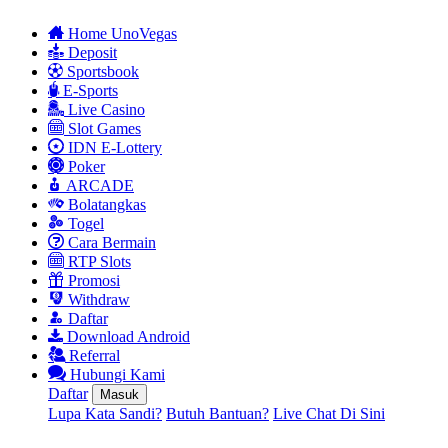
Home UnoVegas
Deposit
Sportsbook
E-Sports
Live Casino
Slot Games
IDN E-Lottery
Poker
ARCADE
Bolatangkas
Togel
Cara Bermain
RTP Slots
Promosi
Withdraw
Daftar
Download Android
Referral
Hubungi Kami
Daftar
Masuk
Lupa Kata Sandi?
Butuh Bantuan?
Live Chat Di Sini