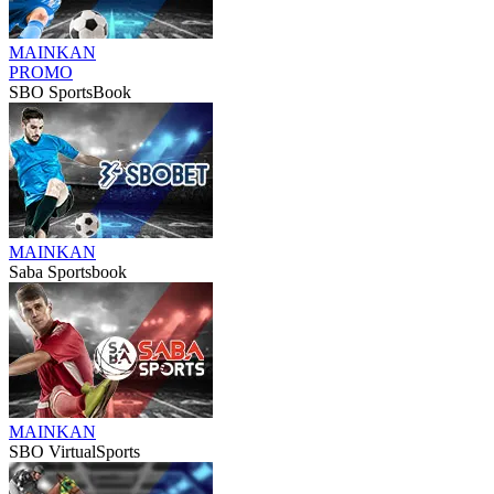
MAINKAN
PROMO
SBO SportsBook
MAINKAN
Saba Sportsbook
MAINKAN
SBO VirtualSports