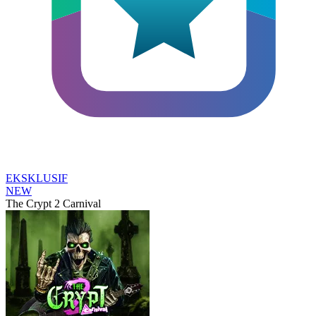
EKSKLUSIF
NEW
The Crypt 2 Carnival