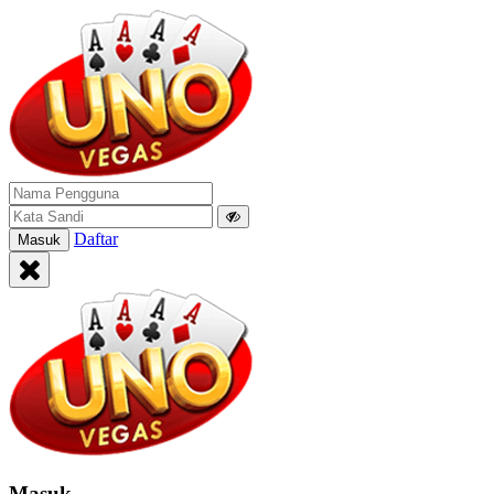
Daftar
Masuk
Masuk