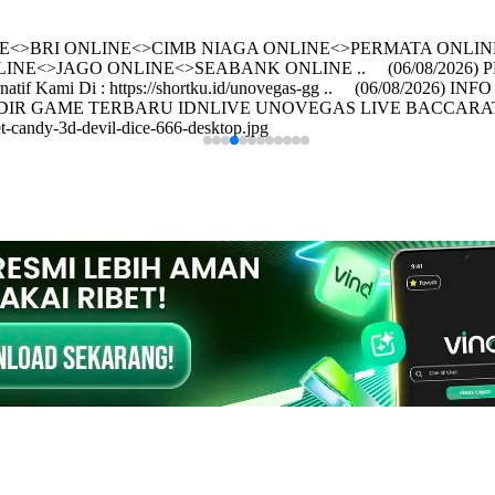
NE<>BRI ONLINE<>CIMB NIAGA ONLINE<>PERMATA ONL
NLINE<>JAGO ONLINE<>SEABANK ONLINE ..
(06/08/2026)
P
rnatif Kami Di : https://shortku.id/unovegas-gg ..
(06/08/2026)
INFO
DIR GAME TERBARU IDNLIVE UNOVEGAS LIVE BACCARA