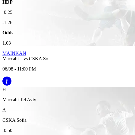
HDP
-0.25
-1.26
Odds
1.03
MAINKAN
Maccabi... vs CSKA So...
06/08 - 11:00 PM
H
Maccabi Tel Aviv
A
CSKA Sofia
-0.50