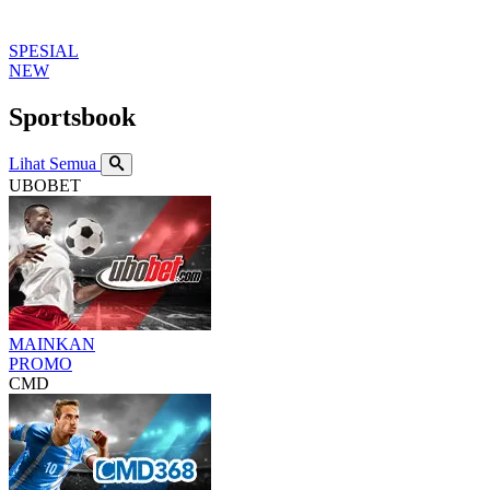
SPESIAL
NEW
Sportsbook
Lihat Semua
UBOBET
MAINKAN
PROMO
CMD