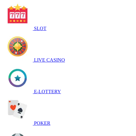
SLOT
LIVE CASINO
E-LOTTERY
POKER