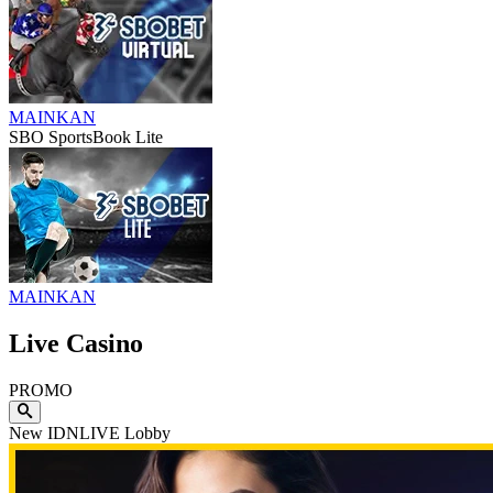
MAINKAN
SBO SportsBook Lite
MAINKAN
Live Casino
PROMO
New IDNLIVE Lobby