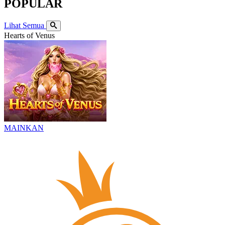
POPULAR
Lihat Semua
Hearts of Venus
MAINKAN