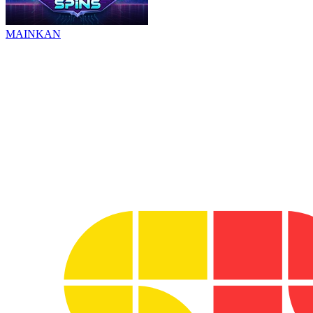
MAINKAN