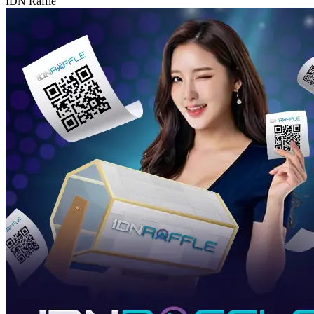
IDN Raffle