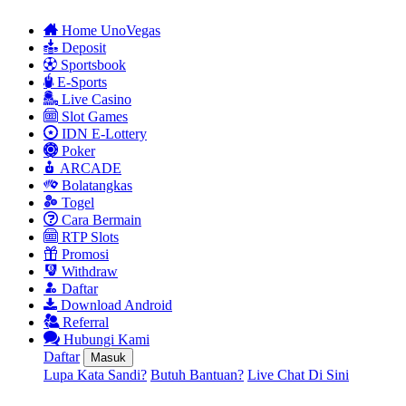
Home UnoVegas
Deposit
Sportsbook
E-Sports
Live Casino
Slot Games
IDN E-Lottery
Poker
ARCADE
Bolatangkas
Togel
Cara Bermain
RTP Slots
Promosi
Withdraw
Daftar
Download Android
Referral
Hubungi Kami
Daftar
Masuk
Lupa Kata Sandi?
Butuh Bantuan?
Live Chat Di Sini