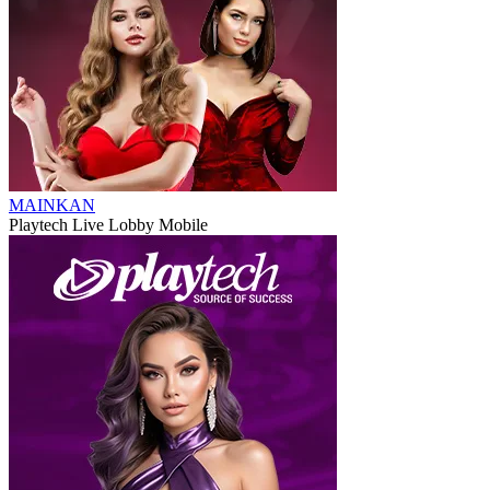
MAINKAN
Playtech Live Lobby Mobile