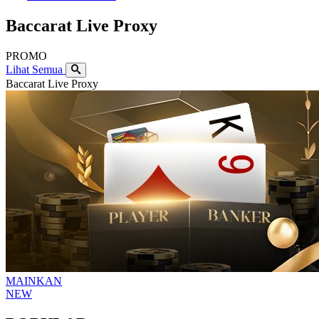
Baccarat Live Proxy
PROMO
Lihat Semua
Baccarat Live Proxy
MAINKAN
NEW