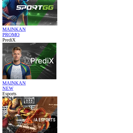
MAINKAN
PROMO
PrediX
MAINKAN
NEW
Esports