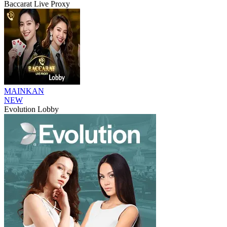
Baccarat Live Proxy
MAINKAN
NEW
Evolution Lobby