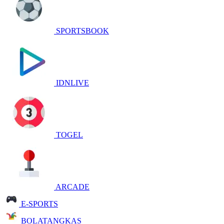
SPORTSBOOK
IDNLIVE
TOGEL
ARCADE
E-SPORTS
BOLATANGKAS