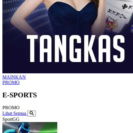
MAINKAN
PROMO
E-SPORTS
PROMO
Lihat Semua
SportGG