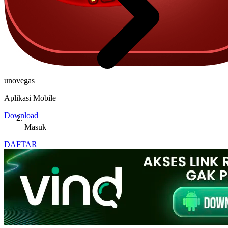
unovegas
Aplikasi Mobile
Download
Masuk
DAFTAR