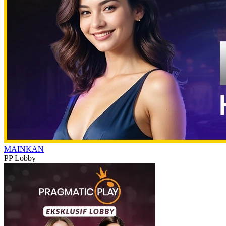
MAINKAN
PP Lobby