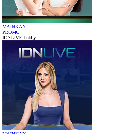
MAINKAN
PROMO
IDNLIVE Lobby
MAINKAN