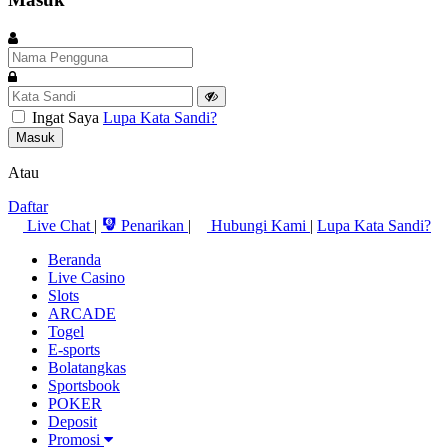
Ingat Saya
Lupa Kata Sandi?
Masuk
Atau
Daftar
Live Chat
|
Penarikan
|
Hubungi Kami
|
Lupa Kata Sandi?
Beranda
Live Casino
Slots
ARCADE
Togel
E-sports
Bolatangkas
Sportsbook
POKER
Deposit
Promosi