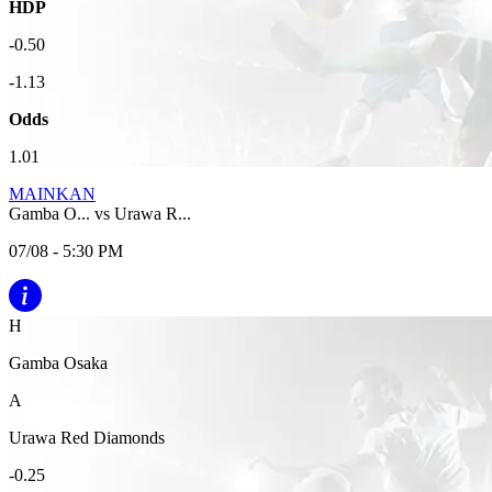
HDP
-0.50
-1.13
Odds
1.01
MAINKAN
Gamba O... vs Urawa R...
07/08 - 5:30 PM
H
Gamba Osaka
A
Urawa Red Diamonds
-0.25