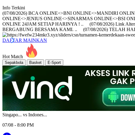
Info Terkini
(07/08/2026)
BCA ONLINE<>BNI ONLINE<>MANDIRI ONLI
ONLINE<>JENIUS ONLINE<>SINARMAS ONLINE<>BSI O
ONLINE 24JAM SETIAP HARINYA ! ..
(07/08/2026)
Link Alte
BERGABUNG BERSAMA KAMI. ..
(07/08/2026)
TELAH HA
DAFTAR
MAINKAN
Hot Match
Sepakbola
Basket
E-Sport
Singapo... vs Indones...
07/08 - 8:00 PM