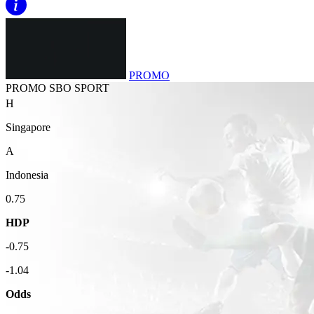
PROMO
PROMO SBO SPORT
H
Singapore
A
Indonesia
0.75
HDP
-0.75
-1.04
Odds