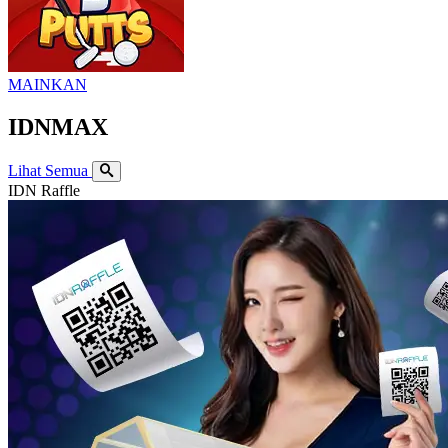
MAINKAN
NEW
9 Putts
MAINKAN
IDNMAX
Lihat Semua