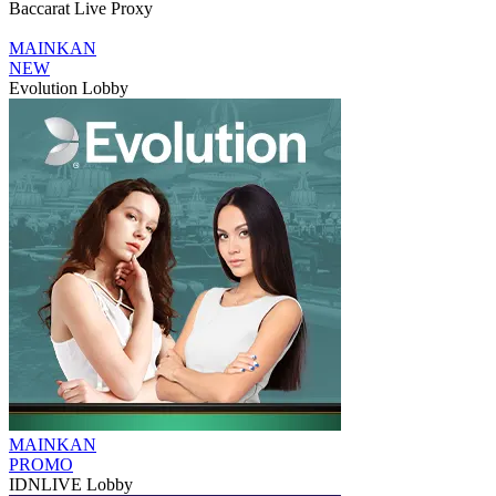
Baccarat Live Proxy
MAINKAN
NEW
Evolution Lobby