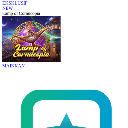
EKSKLUSIF
NEW
Lamp of Cornucopia
MAINKAN