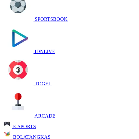
SPORTSBOOK
IDNLIVE
TOGEL
ARCADE
E-SPORTS
BOLATANGKAS