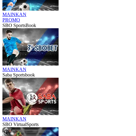
MAINKAN
PROMO
SBO SportsBook
MAINKAN
Saba Sportsbook
MAINKAN
SBO VirtualSports