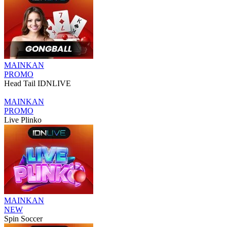
IDNLIVE
Lihat Semua
Gong Ball IDNLIVE
MAINKAN
PROMO
Head Tail IDNLIVE