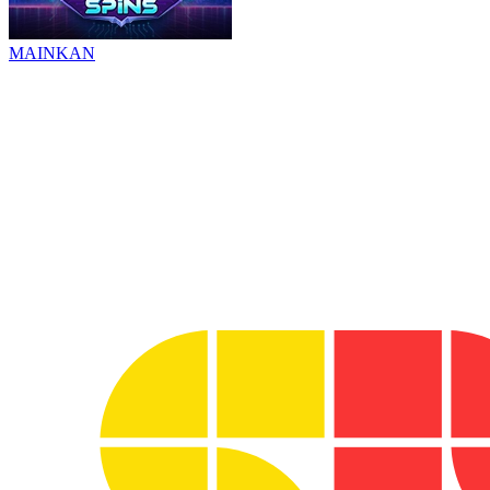
MAINKAN