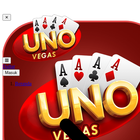
✕
Daftar
Masuk
Beranda