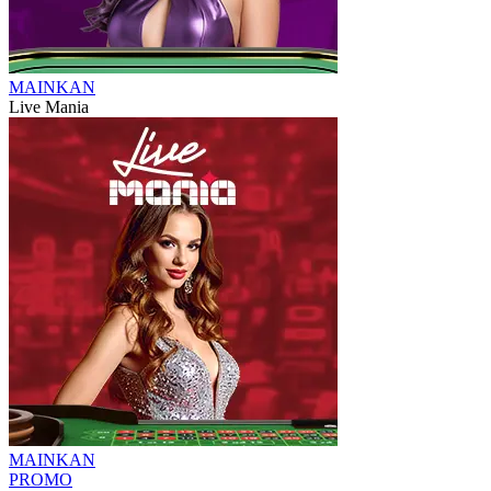
MAINKAN
Live Mania
MAINKAN
PROMO