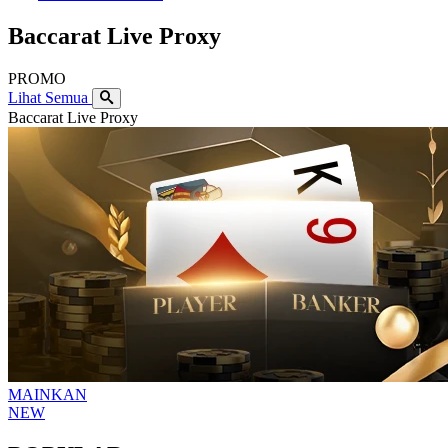
Baccarat Live Proxy
PROMO
Lihat Semua
Baccarat Live Proxy
MAINKAN
NEW