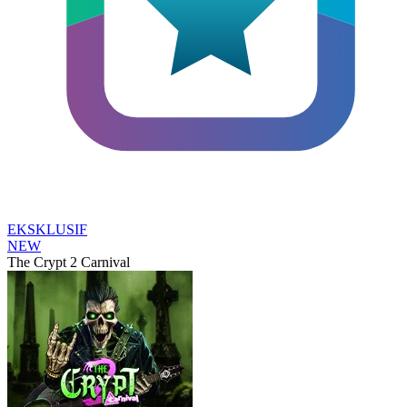
EKSKLUSIF
NEW
The Crypt 2 Carnival