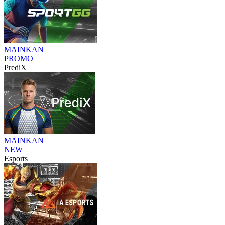
MAINKAN
PROMO
PrediX
MAINKAN
NEW
Esports