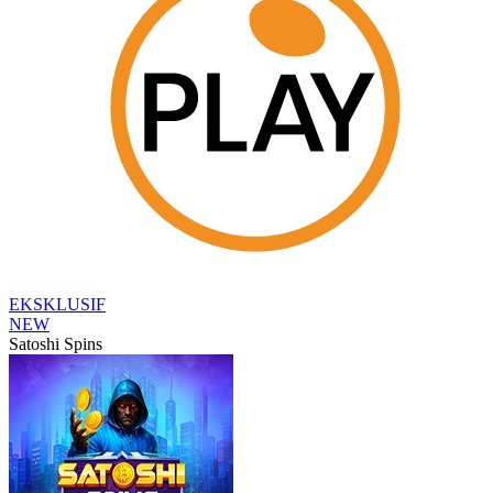
EKSKLUSIF
NEW
Satoshi Spins