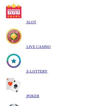
SLOT
LIVE CASINO
E-LOTTERY
POKER