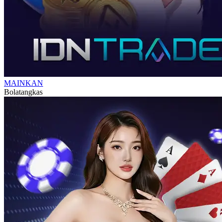
MAINKAN
Bolatangkas