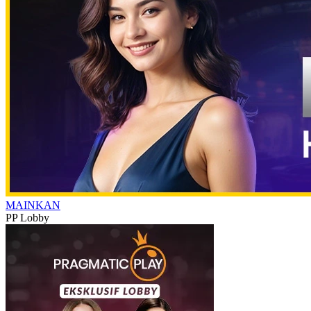
MAINKAN
PP Lobby