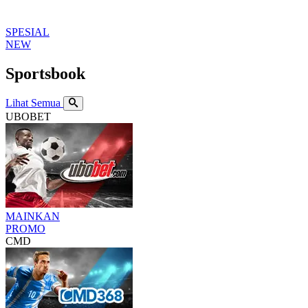
SPESIAL
NEW
Sportsbook
Lihat Semua
UBOBET
MAINKAN
PROMO
CMD