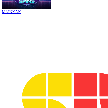
MAINKAN