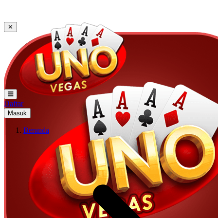
✕
Daftar
Masuk
Beranda