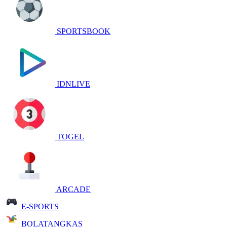
SPORTSBOOK
IDNLIVE
TOGEL
ARCADE
E-SPORTS
BOLATANGKAS