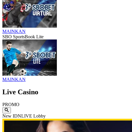
MAINKAN
SBO SportsBook Lite
MAINKAN
Live Casino
PROMO
New IDNLIVE Lobby