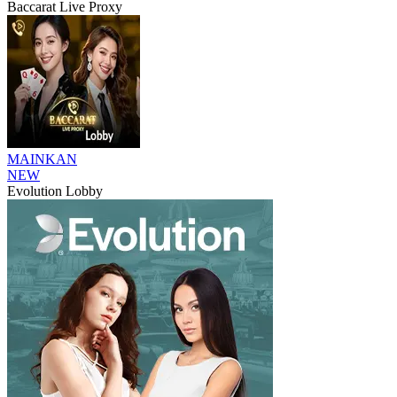
Baccarat Live Proxy
MAINKAN
NEW
Evolution Lobby