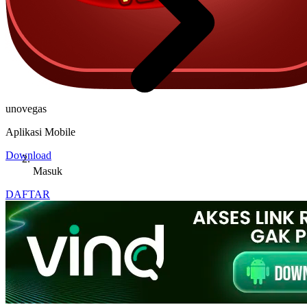
unovegas
Aplikasi Mobile
Download
Masuk
DAFTAR