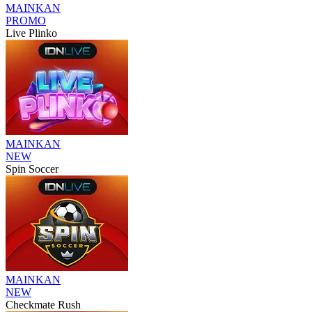
MAINKAN
PROMO
Live Plinko
MAINKAN
NEW
Spin Soccer
MAINKAN
NEW
Checkmate Rush