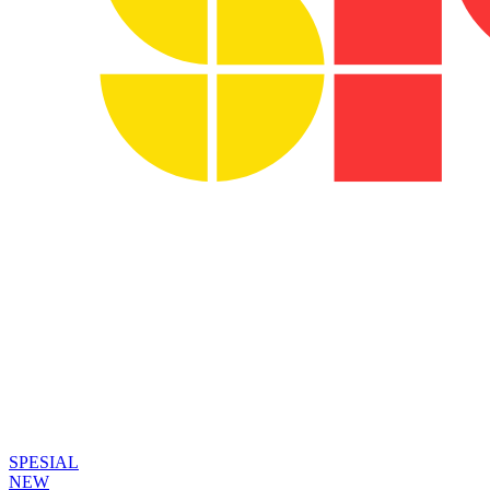
SPESIAL
NEW