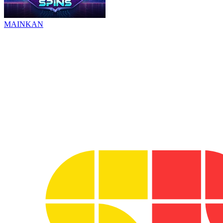
MAINKAN