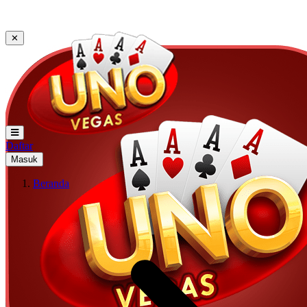
✕
Daftar
Masuk
Beranda