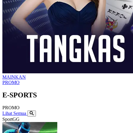
MAINKAN
PROMO
E-SPORTS
PROMO
Lihat Semua
SportGG