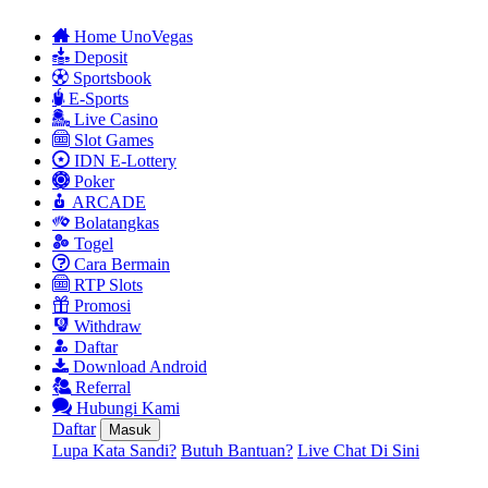
Home UnoVegas
Deposit
Sportsbook
E-Sports
Live Casino
Slot Games
IDN E-Lottery
Poker
ARCADE
Bolatangkas
Togel
Cara Bermain
RTP Slots
Promosi
Withdraw
Daftar
Download Android
Referral
Hubungi Kami
Daftar
Masuk
Lupa Kata Sandi?
Butuh Bantuan?
Live Chat Di Sini