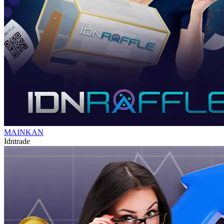
MAINKAN
Idntrade