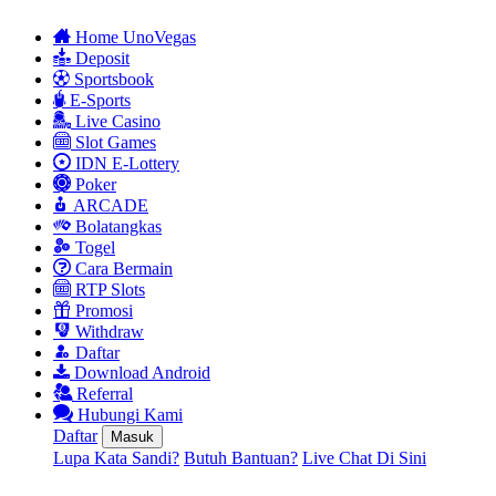
Home UnoVegas
Deposit
Sportsbook
E-Sports
Live Casino
Slot Games
IDN E-Lottery
Poker
ARCADE
Bolatangkas
Togel
Cara Bermain
RTP Slots
Promosi
Withdraw
Daftar
Download Android
Referral
Hubungi Kami
Daftar
Masuk
Lupa Kata Sandi?
Butuh Bantuan?
Live Chat Di Sini