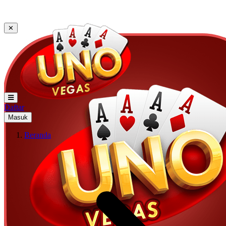
✕
Daftar
Masuk
Beranda