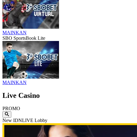
MAINKAN
SBO SportsBook Lite
MAINKAN
Live Casino
PROMO
New IDNLIVE Lobby