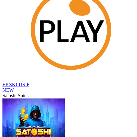
EKSKLUSIF
NEW
Satoshi Spins