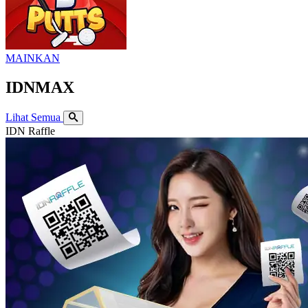
MAINKAN
IDNMAX
Lihat Semua
IDN Raffle