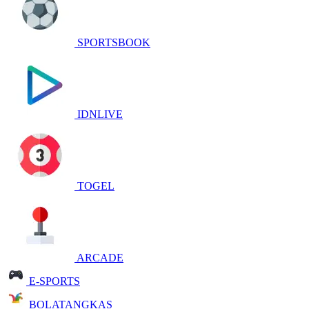
SPORTSBOOK
IDNLIVE
TOGEL
ARCADE
E-SPORTS
BOLATANGKAS