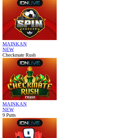
MAINKAN
NEW
Checkmate Rush
MAINKAN
NEW
9 Putts