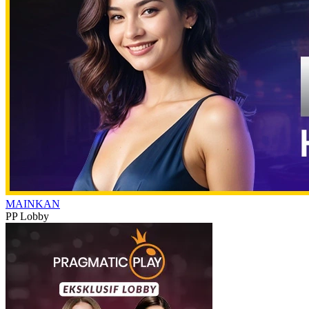
MAINKAN
PP Lobby