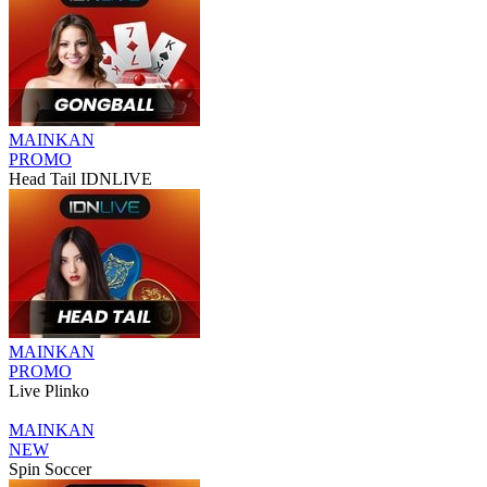
MAINKAN
PROMO
Head Tail IDNLIVE
MAINKAN
PROMO
Live Plinko
MAINKAN
NEW
Spin Soccer