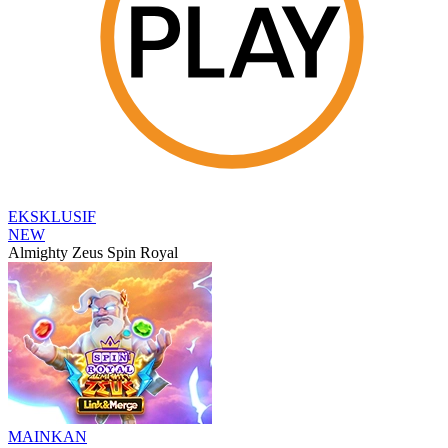
EKSKLUSIF
NEW
Almighty Zeus Spin Royal
MAINKAN