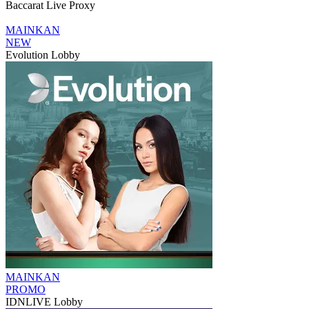
Baccarat Live Proxy
MAINKAN
NEW
Evolution Lobby
MAINKAN
PROMO
IDNLIVE Lobby