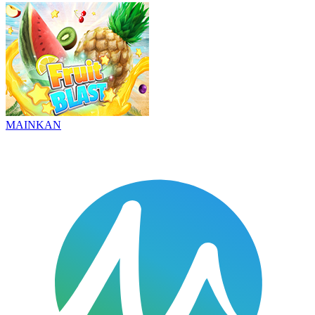
MAINKAN