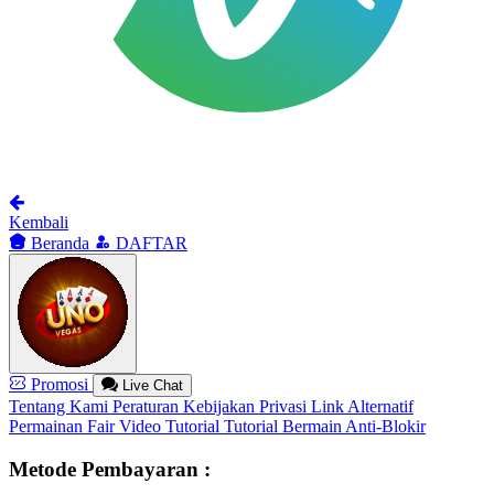
Kembali
Beranda
DAFTAR
Promosi
Live Chat
Tentang Kami
Peraturan
Kebijakan Privasi
Link Alternatif
Permainan Fair
Video Tutorial
Tutorial Bermain
Anti-Blokir
Metode Pembayaran :