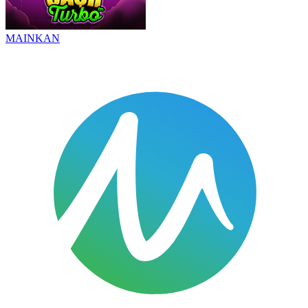
MAINKAN