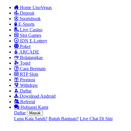
Home UnoVegas
Deposit
Sportsbook
E-Sports
Live Casino
Slot Games
IDN E-Lottery
Poker
ARCADE
Bolatangkas
Togel
Cara Bermain
RTP Slots
Promosi
Withdraw
Daftar
Download Android
Referral
Hubungi Kami
Daftar
Masuk
Lupa Kata Sandi?
Butuh Bantuan?
Live Chat Di Sini