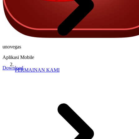
unovegas
Aplikasi Mobile
Download
PERMAINAN KAMI