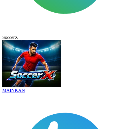
SoccerX
MAINKAN