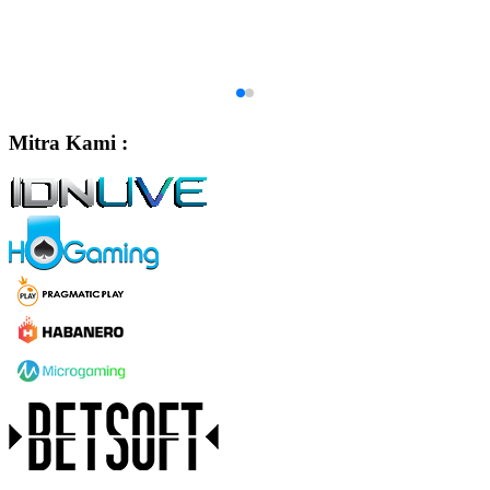
Mitra Kami :