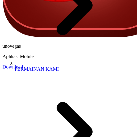
unovegas
Aplikasi Mobile
Download
PERMAINAN KAMI