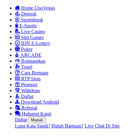
Home UnoVegas
Deposit
Sportsbook
E-Sports
Live Casino
Slot Games
IDN E-Lottery
Poker
ARCADE
Bolatangkas
Togel
Cara Bermain
RTP Slots
Promosi
Withdraw
Daftar
Download Android
Referral
Hubungi Kami
Daftar
Masuk
Lupa Kata Sandi?
Butuh Bantuan?
Live Chat Di Sini