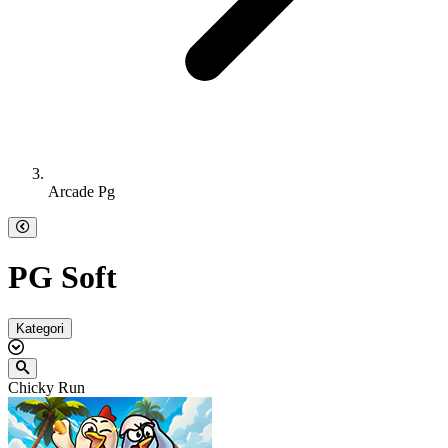
Arcade Pg
PG Soft
Kategori
Chicky Run