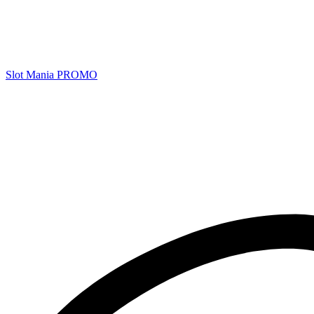
Slot Mania
PROMO