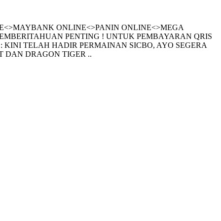
INE<>MAYBANK ONLINE<>PANIN ONLINE<>MEGA
EMBERITAHUAN PENTING ! UNTUK PEMBAYARAN QRIS
 : KINI TELAH HADIR PERMAINAN SICBO, AYO SEGERA
T DAN DRAGON TIGER ..