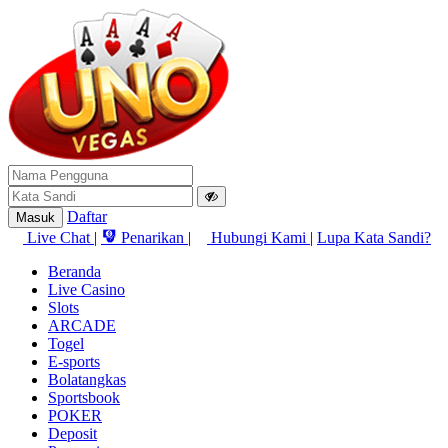
Daftar
Masuk
Live Chat
|
Penarikan
|
Hubungi Kami
|
Lupa Kata Sandi?
Beranda
Live Casino
Slots
ARCADE
Togel
E-sports
Bolatangkas
Sportsbook
POKER
Deposit