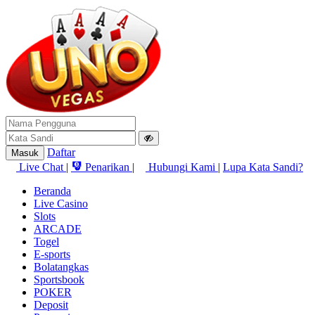
Daftar
Masuk
Live Chat
|
Penarikan
|
Hubungi Kami
|
Lupa Kata Sandi?
Beranda
Live Casino
Slots
ARCADE
Togel
E-sports
Bolatangkas
Sportsbook
POKER
Deposit