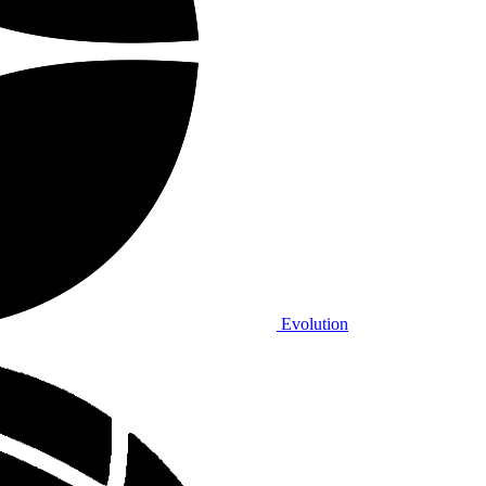
Evolution