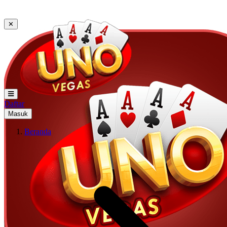
✕
Daftar
Masuk
Beranda