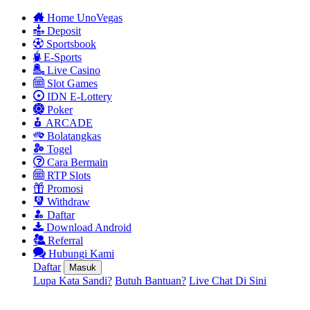
Home UnoVegas
Deposit
Sportsbook
E-Sports
Live Casino
Slot Games
IDN E-Lottery
Poker
ARCADE
Bolatangkas
Togel
Cara Bermain
RTP Slots
Promosi
Withdraw
Daftar
Download Android
Referral
Hubungi Kami
Daftar
Masuk
Lupa Kata Sandi?
Butuh Bantuan?
Live Chat Di Sini